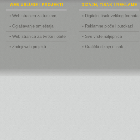
WEB USLUGE I PROJEKTI
DIZAJN, TISAK I REKLAME
• Web stranica za turizam
• Digitalni tisak velikog formata
• Oglašavanje smještaja
• Reklamne ploče i putokazi
• Web stranica za tvrtke i obrte
• Sve vrste naljepnica
• Zadnji web projekti
• Grafički dizajn i tisak