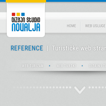
HOME
WEB USLUGE
REFERENCE
| Turističke web stra
WEB TURIZAM
WEB TVRTKE
DIZAJN I T
•
•